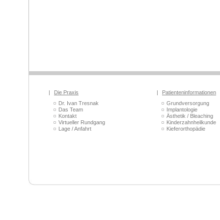
|
Die Praxis
|
Patienteninformationen
Dr. Ivan Tresnak
Grundversorgung
Das Team
Implantologie
Kontakt
Ästhetik / Bleaching
Virtueller Rundgang
Kinderzahnheilkunde
Lage / Anfahrt
Kieferorthopädie