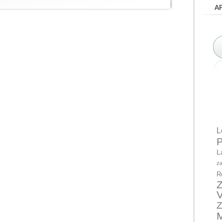
A
L
P
L
za
R
Z
V