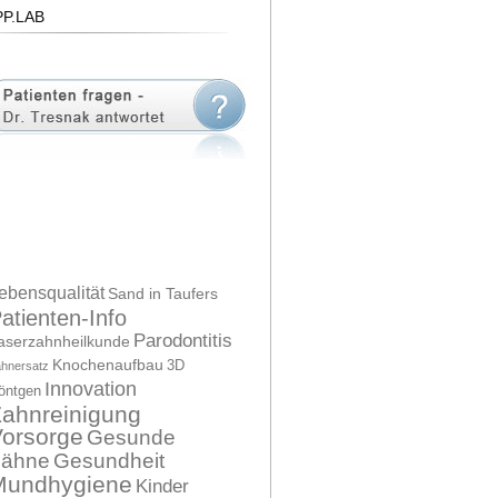
PP.LAB
ebensqualität
Sand in Taufers
atienten-Info
Parodontitis
aserzahnheilkunde
Knochenaufbau
3D
hnersatz
Innovation
öntgen
ahnreinigung
orsorge
Gesunde
Zähne
Gesundheit
Mundhygiene
Kinder