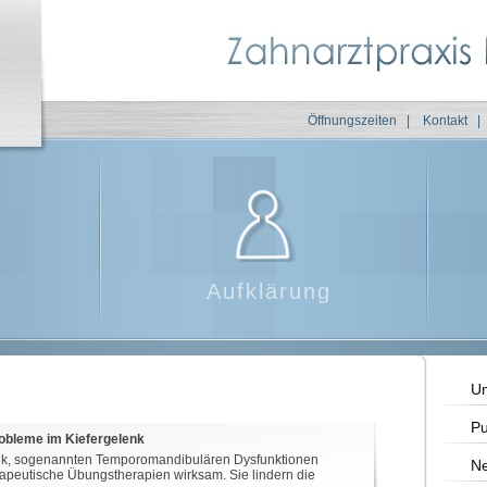
Öffnungszeiten
|
Kontakt
|
Aufklärung
Um
Pu
obleme im Kiefergelenk
enk, sogenannten Temporomandibulären Dysfunktionen
Ne
rapeutische Übungstherapien wirksam. Sie lindern die