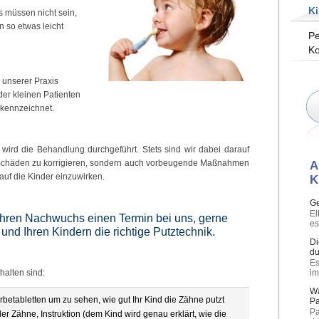
K
 müssen nicht sein,
n so etwas leicht
Pe
Ko
 unserer Praxis
er kleinen Patienten
kennzeichnet.
wird die Behandlung durchgeführt. Stets sind wir dabei darauf
 Schäden zu korrigieren, sondern auch vorbeugende Maßnahmen
A
auf die Kinder einzuwirken.
K
G
El
 Ihren Nachwuchs einen Termin bei uns, gerne
es
 und Ihren Kindern die richtige Putztechnik.
Di
du
Es
halten sind:
im
Wa
rbetabletten um zu sehen, wie gut Ihr Kind die Zähne putzt
Pa
Pa
er Zähne, Instruktion (dem Kind wird genau erklärt, wie die