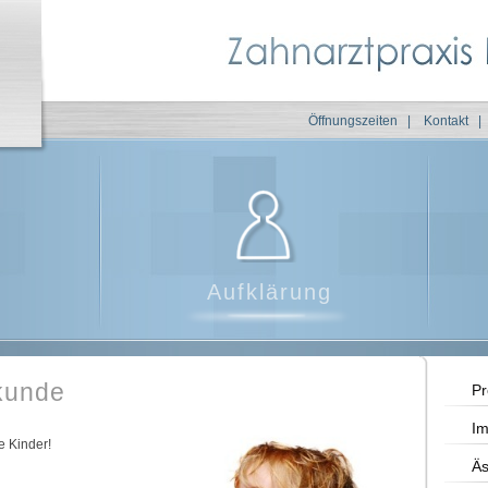
Öffnungszeiten
|
Kontakt
|
Aufklärung
kunde
Pr
Im
e Kinder!
Äs