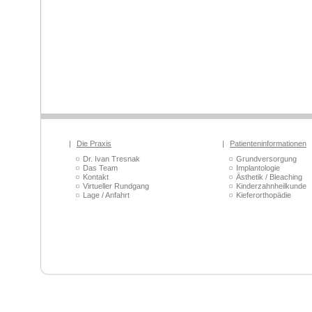
|
Die Praxis
|
Patienteninformationen
Dr. Ivan Tresnak
Grundversorgung
Das Team
Implantologie
Kontakt
Ästhetik / Bleaching
Virtueller Rundgang
Kinderzahnheilkunde
Lage / Anfahrt
Kieferorthopädie