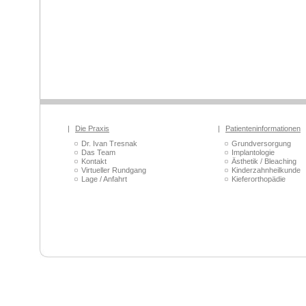
|
Die Praxis
|
Patienteninformationen
Dr. Ivan Tresnak
Grundversorgung
Das Team
Implantologie
Kontakt
Ästhetik / Bleaching
Virtueller Rundgang
Kinderzahnheilkunde
Lage / Anfahrt
Kieferorthopädie